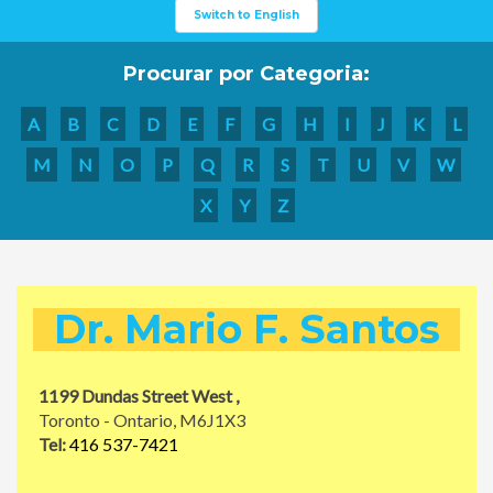
Switch to English
Procurar por Categoria:
A
B
C
D
E
F
G
H
I
J
K
L
M
N
O
P
Q
R
S
T
U
V
W
X
Y
Z
Dr. Mario F. Santos
1199 Dundas Street West ,
Toronto - Ontario, M6J1X3
Tel:
416 537-7421