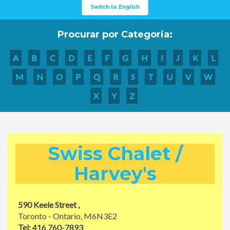
Switch to English
Procurar por Categoria:
A
B
C
D
E
F
G
H
I
J
K
L
M
N
O
P
Q
R
S
T
U
V
W
X
Y
Z
Swiss Chalet /
Harvey's
590 Keele Street ,
Toronto - Ontario, M6N3E2
Tel:
416 760-7893