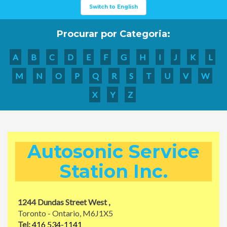
Switch to English
Procurar por Categoria:
A
B
C
D
E
F
G
H
I
J
K
L
M
N
O
P
Q
R
S
T
U
V
W
X
Y
Z
Autosonic Service
Station Inc.
1244 Dundas Street West ,
Toronto - Ontario, M6J1X5
Tel:
416 534-1141