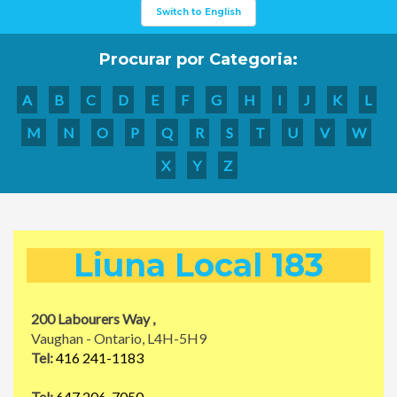
Switch to English
Procurar por Categoria:
A
B
C
D
E
F
G
H
I
J
K
L
M
N
O
P
Q
R
S
T
U
V
W
X
Y
Z
Liuna Local 183
200 Labourers Way ,
Vaughan - Ontario, L4H-5H9
Tel:
416 241-1183
Tel:
647 206-7050