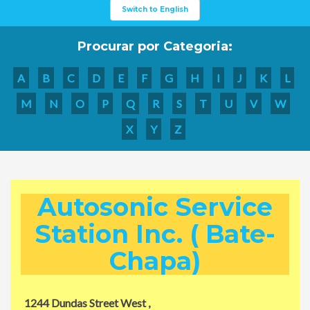
Switch to English
Procurar por Categoria:
A
B
C
D
E
F
G
H
I
J
K
L
M
N
O
P
Q
R
S
T
U
V
W
X
Y
Z
Autosonic Service
Station Inc. ( Bate-
Chapa)
1244 Dundas Street West ,