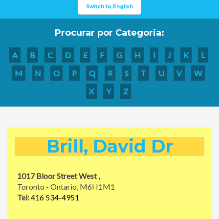
Switch to English
Procurar por Categoria:
A
B
C
D
E
F
G
H
I
J
K
L
M
N
O
P
Q
R
S
T
U
V
W
X
Y
Z
Brill, David Dr
1017 Bloor Street West ,
Toronto - Ontario, M6H1M1
Tel:
416 534-4951