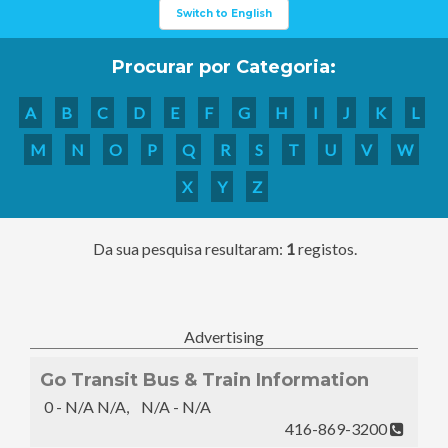
Switch to English
Procurar por Categoria:
A
B
C
D
E
F
G
H
I
J
K
L
M
N
O
P
Q
R
S
T
U
V
W
X
Y
Z
Da sua pesquisa resultaram:
1
registos.
Advertising
Go Transit Bus & Train Information
0 - N/A N/A, N/A - N/A
416-869-3200