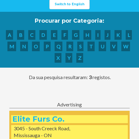
Switch to English
Procurar por Categoria:
A
B
C
D
E
F
G
H
I
J
K
L
M
N
O
P
Q
R
S
T
U
V
W
X
Y
Z
Da sua pesquisa resultaram:
3
registos.
Advertising
Elite Furs Co.
3045 - South Creeck Road,
Mississauga - ON