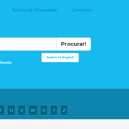
Termos de Privacidade
Contactos
Procurar!
Switch to English
Toronto
T
U
V
W
X
Y
Z