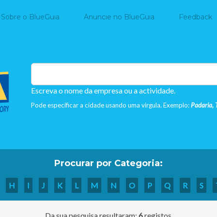
Home
Sobre o BlueGuia
Anuncie no BlueGuia
Feedback
Escreva o nome da empresa ou a actividade.
Pode especificar a cidade usando uma virgula. Exemplo:
Padaria, 
Procurar por Categoria:
H
I
J
K
L
M
N
O
P
Q
R
S
Da sua pesquisa resultaram:
6
registos.