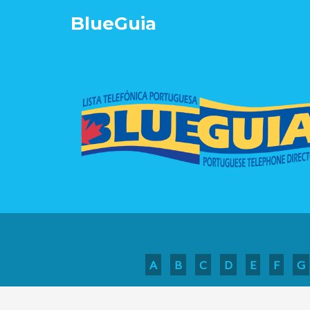
Blue
Guia
A
B
C
D
E
F
G