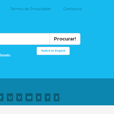
Termos de Privacidade
Contactos
Procurar!
Switch to English
Toronto
T
U
V
W
X
Y
Z