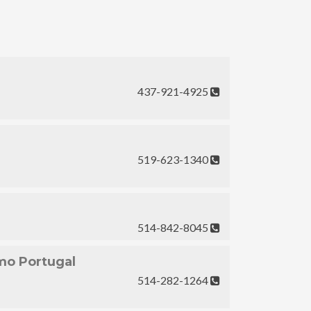
437-921-4925
519-623-1340
514-842-8045
mo Portugal
514-282-1264