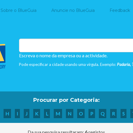
Home
Sobre o BlueGuia
Anuncie no BlueGuia
Feedback
Escreva o nome da empresa ou a actividade.
Pode especificar a cidade usando uma virgula. Exemplo:
Padaria, 
Procurar por Categoria:
H
I
J
K
L
M
N
O
P
Q
R
S
Da sua pesquisa resultaram:
6
registos.