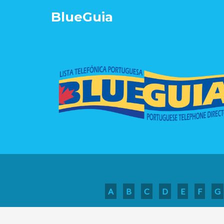
Blue
Guia
A
B
C
D
E
F
G