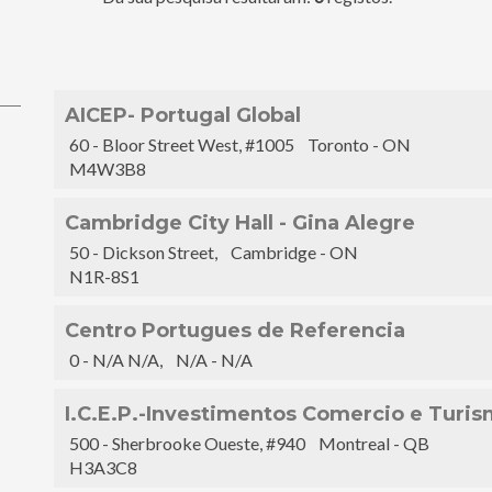
AICEP- Portugal Global
60 - Bloor Street West, #1005 Toronto - ON
M4W3B8
Cambridge City Hall - Gina Alegre
50 - Dickson Street, Cambridge - ON
N1R-8S1
Centro Portugues de Referencia
0 - N/A N/A, N/A - N/A
I.C.E.P.-Investimentos Comercio e Turis
500 - Sherbrooke Oueste, #940 Montreal - QB
H3A3C8