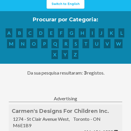
Switch to English
Procurar por Categoria:
A
B
C
D
E
F
G
H
I
J
K
L
M
N
O
P
Q
R
S
T
U
V
W
X
Y
Z
Da sua pesquisa resultaram:
3
registos.
Advertising
Carmen's Designs For Children Inc.
1274 - St Clair Avenue West, Toronto - ON
M6E1B9