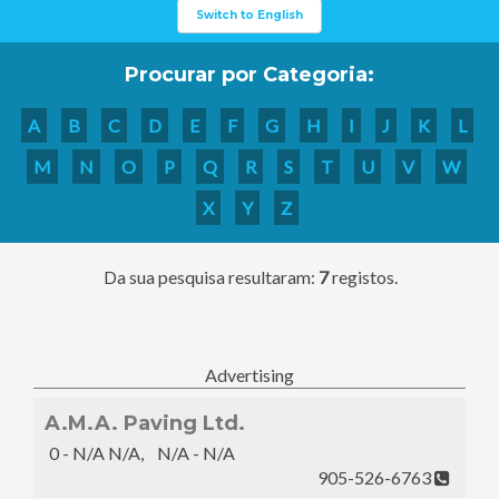
Switch to English
Procurar por Categoria:
A
B
C
D
E
F
G
H
I
J
K
L
M
N
O
P
Q
R
S
T
U
V
W
X
Y
Z
Da sua pesquisa resultaram:
7
registos.
Advertising
A.M.A. Paving Ltd.
0 - N/A N/A, N/A - N/A
905-526-6763