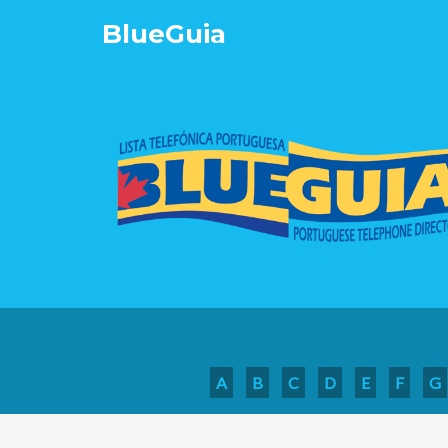
Blue
Guia
A
B
C
D
E
F
G