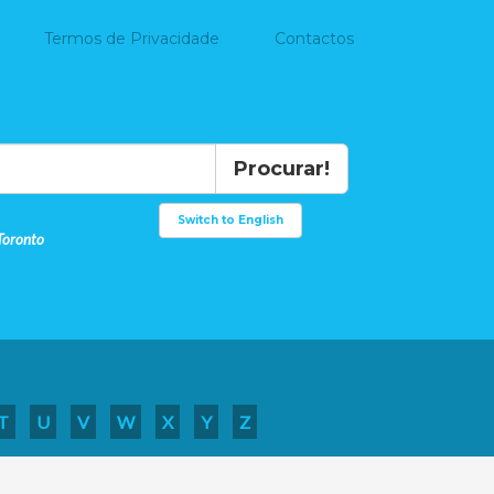
Termos de Privacidade
Contactos
Procurar!
Switch to English
Toronto
T
U
V
W
X
Y
Z