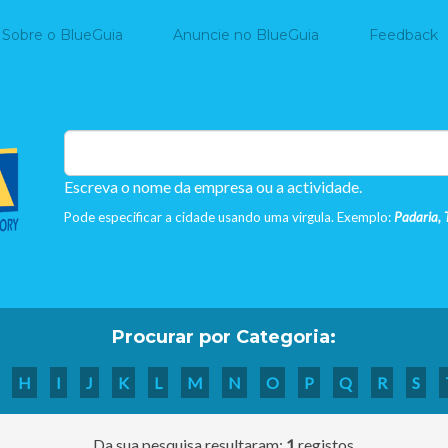
Home
Sobre o BlueGuia
Anuncie no BlueGuia
Feedback
Escreva o nome da empresa ou a actividade.
Pode especificar a cidade usando uma virgula. Exemplo:
Padaria, 
Procurar por Categoria:
H
I
J
K
L
M
N
O
P
Q
R
S
Da sua pesquisa resultaram:
1
registos.