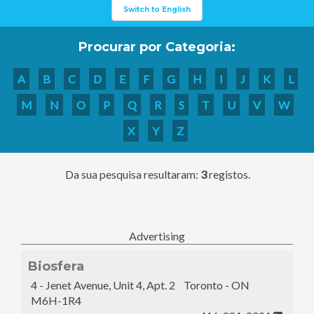
Switch to English
Procurar por Categoria:
A
B
C
D
E
F
G
H
I
J
K
L
M
N
O
P
Q
R
S
T
U
V
W
X
Y
Z
Da sua pesquisa resultaram:
3
registos.
Advertising
Biosfera
4 - Jenet Avenue, Unit 4, Apt. 2 Toronto - ON
M6H-1R4