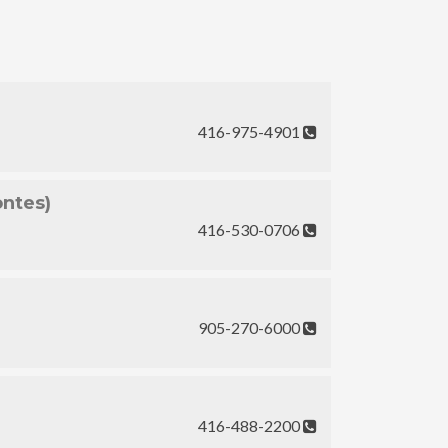
416-975-4901
ontes)
416-530-0706
905-270-6000
416-488-2200