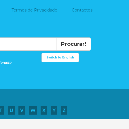
Termos de Privacidade
Contactos
Procurar!
Switch to English
Toronto
T
U
V
W
X
Y
Z