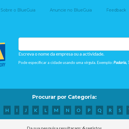
Home
Sobre o BlueGuia
Anuncie no BlueGuia
Feedback
Escreva o nome da empresa ou a actividade.
Pode especificar a cidade usando uma virgula. Exemplo:
Padaria, 
Procurar por Categoria:
H
I
J
K
L
M
N
O
P
Q
R
S
Da sua pesquisa resultaram:
6
registos.