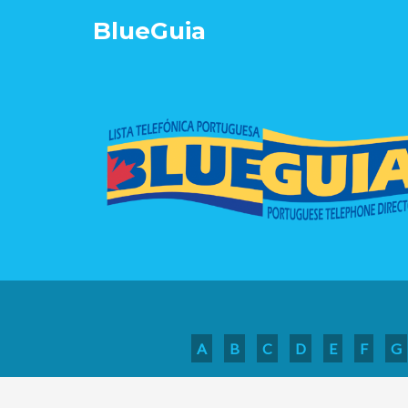
Blue
Guia
A
B
C
D
E
F
G