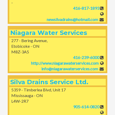
-
416-817-1893
newsilvadrains@hotmail.com
Niagara Water Services
277 - Bering Avenue,
Etobicoke - ON
M8Z-3A5
416-239-6000
http://www.niagarawaterservices.com
info@niagarawaterservices.com
Silva Drains Service Ltd.
5359 - Timberlea Blvd, Unit 17
Mississauga - ON
L4W-2R7
905-614-0820