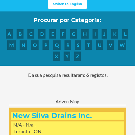
Switch to English
Procurar por Categoria:
A
B
C
D
E
F
G
H
I
J
K
L
M
N
O
P
Q
R
S
T
U
V
W
X
Y
Z
Da sua pesquisa resultaram:
6
registos.
Advertising
New Silva Drains Inc.
N/A - N/a ,
Toronto - ON