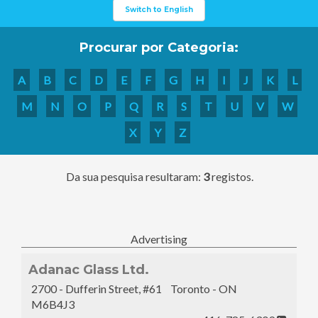
Switch to English
Procurar por Categoria:
A
B
C
D
E
F
G
H
I
J
K
L
M
N
O
P
Q
R
S
T
U
V
W
X
Y
Z
Da sua pesquisa resultaram:
3
registos.
Advertising
Adanac Glass Ltd.
2700 - Dufferin Street, #61 Toronto - ON
M6B4J3