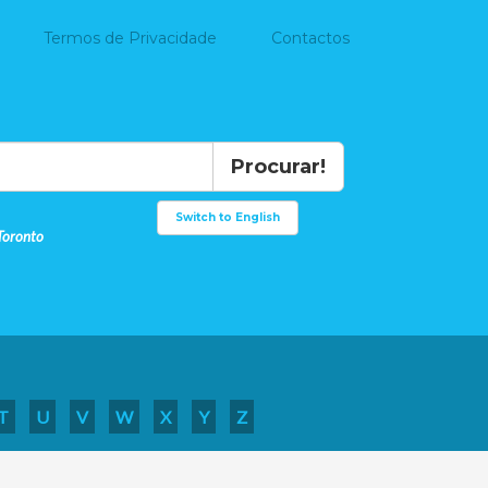
Termos de Privacidade
Contactos
Procurar!
Switch to English
Toronto
T
U
V
W
X
Y
Z