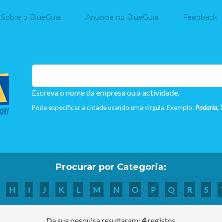
Home
Sobre o BlueGuia
Anuncie no BlueGuia
Feedback
Escreva o nome da empresa ou a actividade.
Pode especificar a cidade usando uma virgula. Exemplo:
Padaria, 
Procurar por Categoria:
H
I
J
K
L
M
N
O
P
Q
R
S
Da sua pesquisa resultaram:
4
registos.