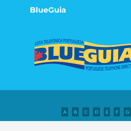
Blue
Guia
A
B
C
D
E
F
G