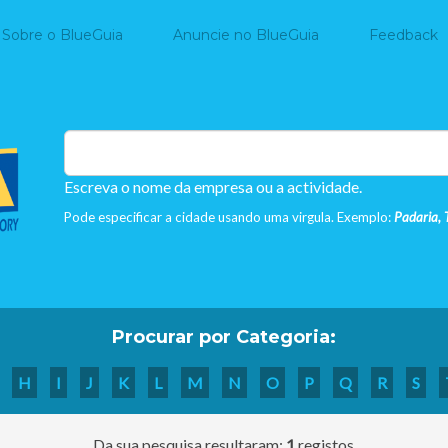
Home
Sobre o BlueGuia
Anuncie no BlueGuia
Feedback
Escreva o nome da empresa ou a actividade.
Pode especificar a cidade usando uma virgula. Exemplo:
Padaria, 
Procurar por Categoria:
H
I
J
K
L
M
N
O
P
Q
R
S
Da sua pesquisa resultaram:
1
registos.