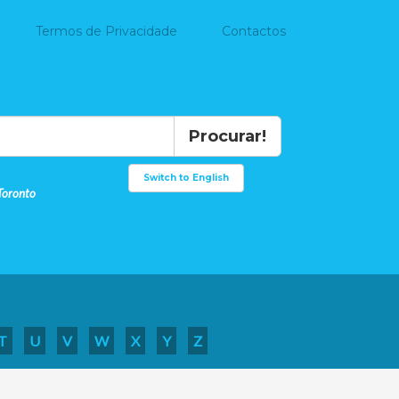
Termos de Privacidade
Contactos
Procurar!
Switch to English
Toronto
T
U
V
W
X
Y
Z