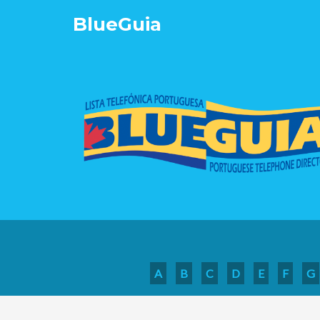
Blue
Guia
A
B
C
D
E
F
G