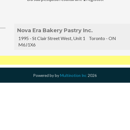
Nova Era Bakery Pastry Inc.
1995 - St Clair Street West, Unit 1 Toronto - ON
M6J1X6
Powered by
by
Multinotion Inc
2026