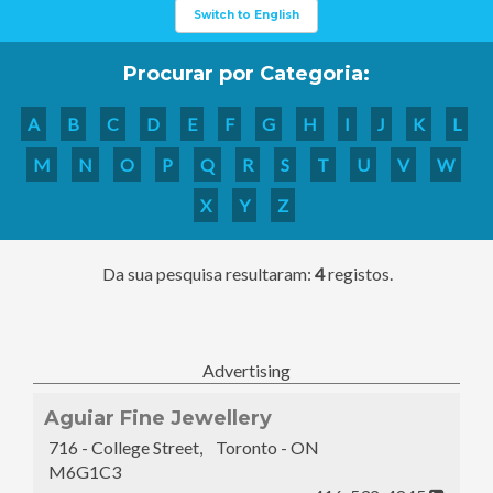
Switch to English
Procurar por Categoria:
A
B
C
D
E
F
G
H
I
J
K
L
M
N
O
P
Q
R
S
T
U
V
W
X
Y
Z
Da sua pesquisa resultaram:
4
registos.
Advertising
Aguiar Fine Jewellery
716 - College Street, Toronto - ON
M6G1C3