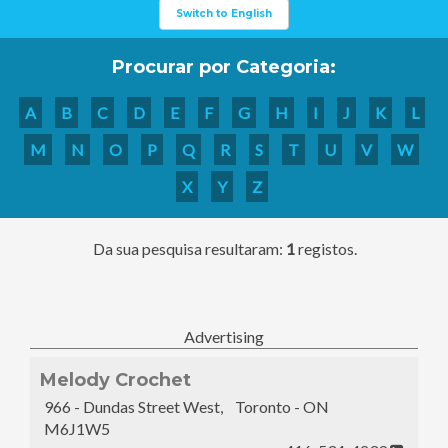
Switch to English
Procurar por Categoria:
A
B
C
D
E
F
G
H
I
J
K
L
M
N
O
P
Q
R
S
T
U
V
W
X
Y
Z
Da sua pesquisa resultaram:
1
registos.
Advertising
Melody Crochet
966 - Dundas Street West, Toronto - ON
M6J1W5