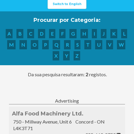
Switch to English
Procurar por Categoria:
A
B
C
D
E
F
G
H
I
J
K
L
M
N
O
P
Q
R
S
T
U
V
W
X
Y
Z
Da sua pesquisa resultaram:
2
registos.
Advertising
Alfa Food Machinery Ltd.
750 - Millway Avenue, Unit 6 Concord - ON
L4K3T71