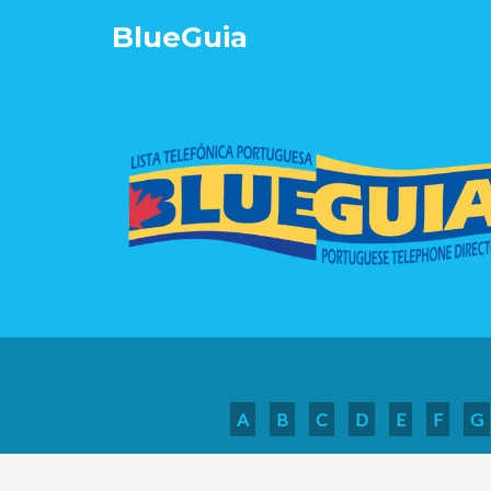
Blue
Guia
A
B
C
D
E
F
G