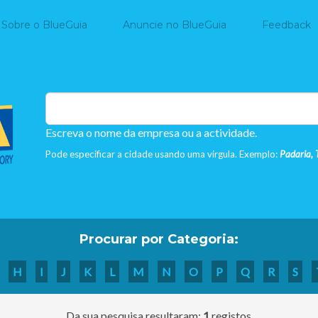
Home
Sobre o BlueGuia
Anuncie no BlueGuia
Feedback
Escreva o nome da empresa ou a actividade.
Pode especificar a cidade usando uma virgula. Exemplo:
Padaria, 
Procurar por Categoria:
H
I
J
K
L
M
N
O
P
Q
R
S
Da sua pesquisa resultaram:
1
registos.