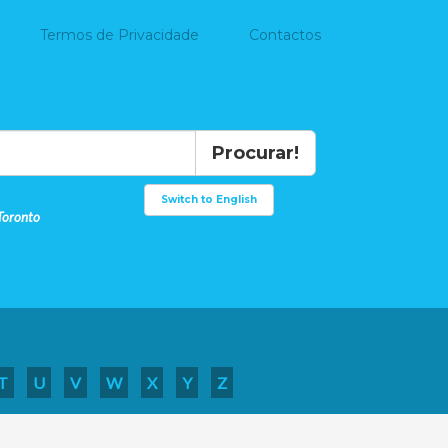
Termos de Privacidade
Contactos
Procurar!
Switch to English
Toronto
T
U
V
W
X
Y
Z