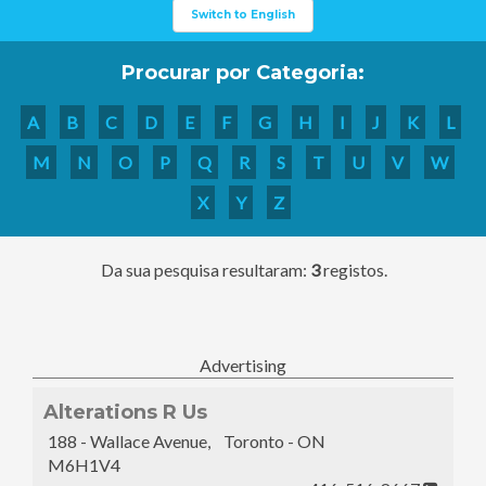
Switch to English
Procurar por Categoria:
A
B
C
D
E
F
G
H
I
J
K
L
M
N
O
P
Q
R
S
T
U
V
W
X
Y
Z
Da sua pesquisa resultaram:
3
registos.
Advertising
Alterations R Us
188 - Wallace Avenue, Toronto - ON
M6H1V4