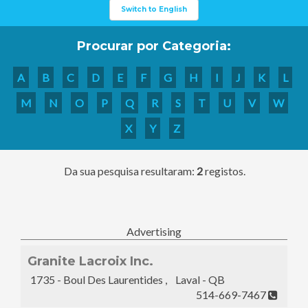
Switch to English
Procurar por Categoria:
A
B
C
D
E
F
G
H
I
J
K
L
M
N
O
P
Q
R
S
T
U
V
W
X
Y
Z
Da sua pesquisa resultaram:
2
registos.
Advertising
Granite Lacroix Inc.
1735 - Boul Des Laurentides , Laval - QB
514-669-7467