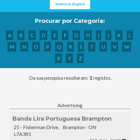
Switch to English
Procurar por Categoria:
A
B
C
D
E
F
G
H
I
J
K
L
M
N
O
P
Q
R
S
T
U
V
W
X
Y
Z
Da sua pesquisa resultaram:
1
registos.
Advertising
Banda Lira Portuguesa Brampton
25 - Fisherman Drive, Brampton - ON
L7A3R1