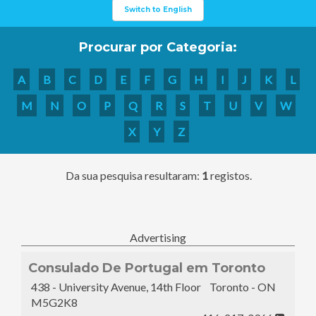
Switch to English
Procurar por Categoria:
A
B
C
D
E
F
G
H
I
J
K
L
M
N
O
P
Q
R
S
T
U
V
W
X
Y
Z
Da sua pesquisa resultaram:
1
registos.
Advertising
Consulado De Portugal em Toronto
438 - University Avenue, 14th Floor Toronto - ON
M5G2K8