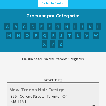
Switch to English
Procurar por Categoria:
A
B
C
D
E
F
G
H
I
J
K
L
M
N
O
P
Q
R
S
T
U
V
W
X
Y
Z
Da sua pesquisa resultaram:
1
registos.
Advertising
New Trends Hair Design
855 - College Street, Toronto - ON
M6H1A1