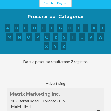
Switch to English
Procurar por Categoria:
A
B
C
D
E
F
G
H
I
J
K
L
M
N
O
P
Q
R
S
T
U
V
W
X
Y
Z
Da sua pesquisa resultaram:
2
registos.
Advertising
Matrix Marketing Inc.
10 - Bertal Road, Toronto - ON
M6M-4M4