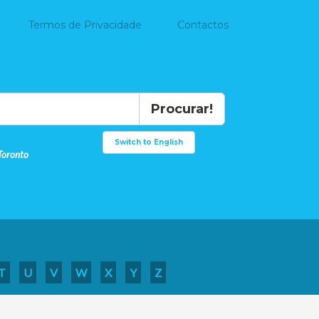
Termos de Privacidade
Contactos
Procurar!
Switch to English
Toronto
T
U
V
W
X
Y
Z