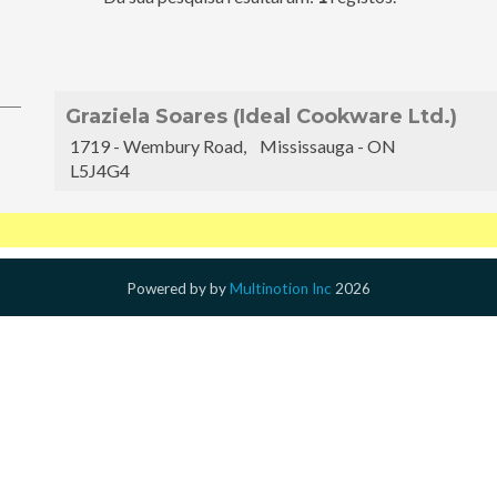
Graziela Soares (Ideal Cookware Ltd.)
1719 - Wembury Road, Mississauga - ON
L5J4G4
Powered by
by
Multinotion Inc
2026