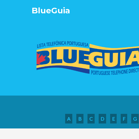
Blue
Guia
A
B
C
D
E
F
G