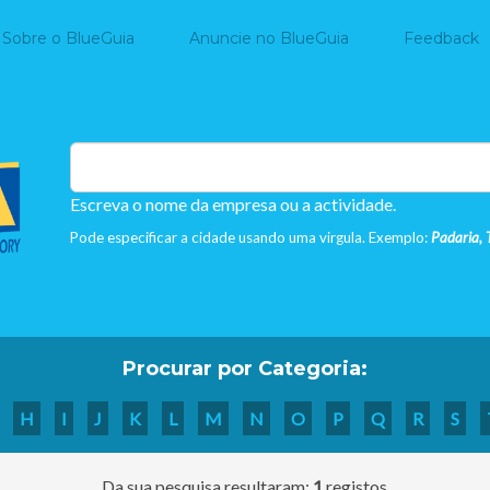
Home
Sobre o BlueGuia
Anuncie no BlueGuia
Feedback
Escreva o nome da empresa ou a actividade.
Pode especificar a cidade usando uma virgula. Exemplo:
Padaria, 
Procurar por Categoria:
H
I
J
K
L
M
N
O
P
Q
R
S
Da sua pesquisa resultaram:
1
registos.