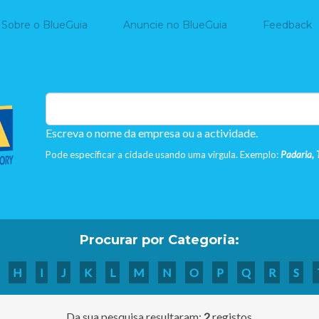
Home
Sobre o BlueGuia
Anuncie no BlueGuia
Feedback
Escreva o nome da empresa ou a actividade.
Pode especificar a cidade usando uma virgula. Exemplo:
Padaria, 
Procurar por Categoria:
H
I
J
K
L
M
N
O
P
Q
R
S
Da sua pesquisa resultaram:
2
registos.