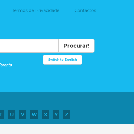
Termos de Privacidade
Contactos
Procurar!
Switch to English
Toronto
T
U
V
W
X
Y
Z