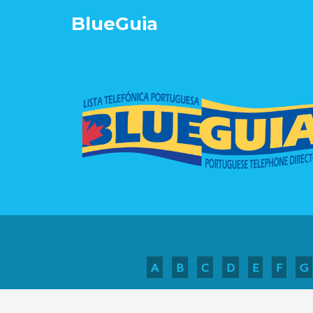
Blue
Guia
A
B
C
D
E
F
G