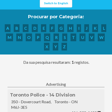
Switch to English
Procurar por Categoria:
A
B
C
D
E
F
G
H
I
J
K
L
M
N
O
P
Q
R
S
T
U
V
W
X
Y
Z
Da sua pesquisa resultaram:
1
registos.
Advertising
Toronto Police - 14 Division
350 - Dovercourt Road, Toronto - ON
M6J-3E5