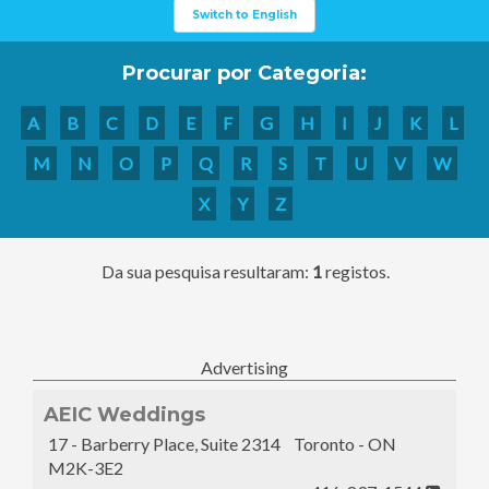
Switch to English
Procurar por Categoria:
A
B
C
D
E
F
G
H
I
J
K
L
M
N
O
P
Q
R
S
T
U
V
W
X
Y
Z
Da sua pesquisa resultaram:
1
registos.
Advertising
AEIC Weddings
17 - Barberry Place, Suite 2314 Toronto - ON
M2K-3E2