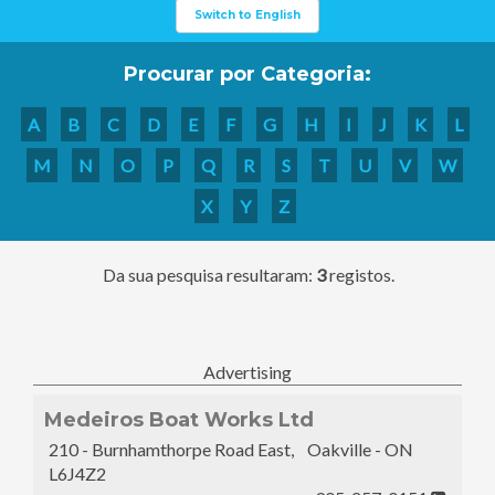
Switch to English
Procurar por Categoria:
A
B
C
D
E
F
G
H
I
J
K
L
M
N
O
P
Q
R
S
T
U
V
W
X
Y
Z
Da sua pesquisa resultaram:
3
registos.
Advertising
Medeiros Boat Works Ltd
210 - Burnhamthorpe Road East, Oakville - ON
L6J4Z2