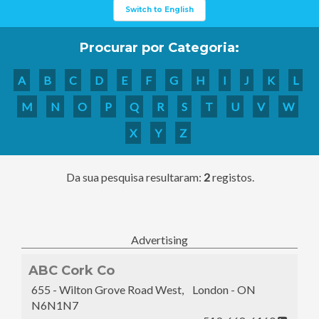
Switch to English
Procurar por Categoria:
A
B
C
D
E
F
G
H
I
J
K
L
M
N
O
P
Q
R
S
T
U
V
W
X
Y
Z
Da sua pesquisa resultaram:
2
registos.
Advertising
ABC Cork Co
655 - Wilton Grove Road West, London - ON
N6N1N7