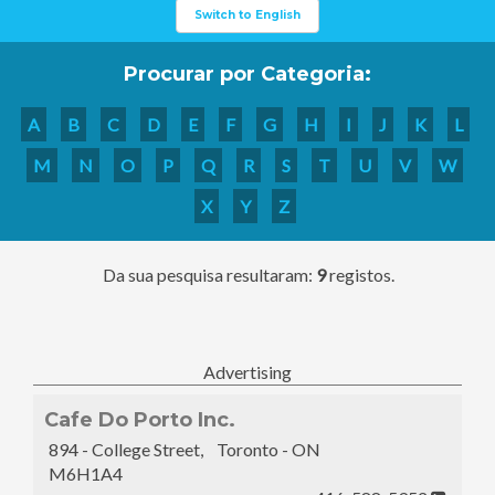
Switch to English
Procurar por Categoria:
A
B
C
D
E
F
G
H
I
J
K
L
M
N
O
P
Q
R
S
T
U
V
W
X
Y
Z
Da sua pesquisa resultaram:
9
registos.
Advertising
Cafe Do Porto Inc.
894 - College Street, Toronto - ON
M6H1A4