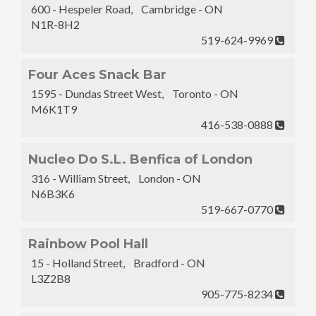
600 - Hespeler Road, Cambridge - ON
N1R-8H2
519-624-9969
Four Aces Snack Bar
1595 - Dundas Street West, Toronto - ON
M6K1T9
416-538-0888
Nucleo Do S.L. Benfica of London
316 - William Street, London - ON
N6B3K6
519-667-0770
Rainbow Pool Hall
15 - Holland Street, Bradford - ON
L3Z2B8
905-775-8234