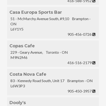
416-588-5952
Casa Europa Sports Bar
51 - McMurchy Avenue South, #9,10 Brampton -
ON
L6Y1Y5
905-456-0726
Copas Cafe
229 - Geary Avenue, Toronto - ON
M9N2M6
416-516-2179
Costa Nova Cafe
83 - Kennedy Road South, Unit 17 Brampton - ON
L6W3P3
905-450-3957
Dooly's